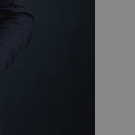
isi dei siti.
crosoft Clarity.
la sessione
 pagina in una