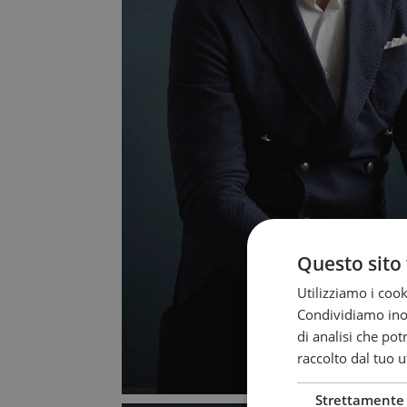
Questo sito 
Utilizziamo i cook
Condividiamo inolt
di analisi che po
raccolto dal tuo ut
Strettamente