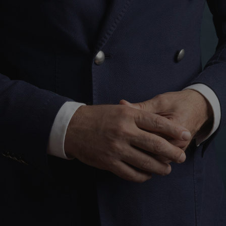
visitatori, sessioni e campagne per i rapporti di anal
1 giorno
Questo cookie è associato al software di analisi Mi
Microsoft
Viene utilizzato per memorizzare informazioni sul
photoartcasonato.it
dell'utente e per combinare più visualizzazioni di
singola sessione utente per scopi di analisi.