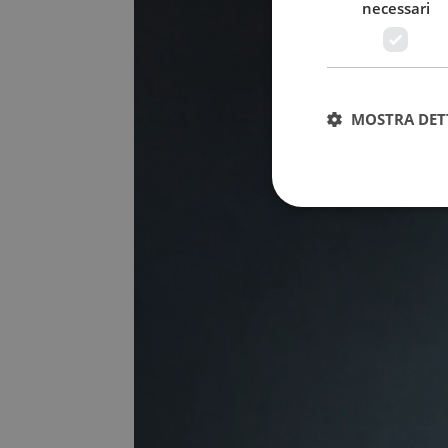
necessari
MOSTRA DET
Stre
I cookie strettamente
dell'account. Il sito
Nome
VISITOR_PRIVACY_
_GRECAPTCHA