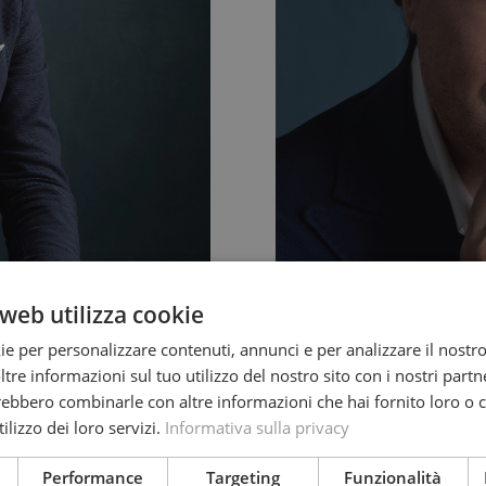
web utilizza cookie
ie per personalizzare contenuti, annunci e per analizzare il nostro 
re informazioni sul tuo utilizzo del nostro sito con i nostri partne
trebbero combinarle con altre informazioni che hai fornito loro o
ilizzo dei loro servizi.
Informativa sulla privacy
Performance
Targeting
Funzionalità