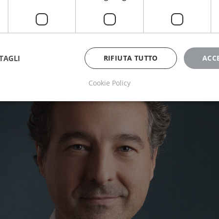
TAGLI
RIFIUTA TUTTO
ACC
Cookie Policy
ttamente necessari
Performance
Targeting
Funzionalità
Non classif
 necessari consentono le funzionalità principali del sito web come l'accesso dell'utente 
 web non può essere utilizzato correttamente senza i cookie strettamente necessari.
Fornitore
/
Scadenza
Descrizione
Dominio
METADATA
5 mesi 4
Questo cookie viene utilizzato per me
YouTube
settimane
di consenso e privacy dell'utente per 
.youtube.com
con il sito. Registra i dati sul consenso
riguardo a varie politiche e impostazio
garantendo che le loro preferenze sia
sessioni future.
5 mesi 4
Google reCAPTCHA imposta un cookie
Google LLC