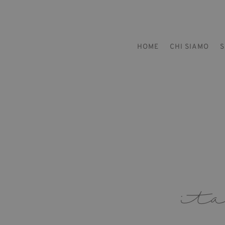
HOME
CHI SIAMO
S
it