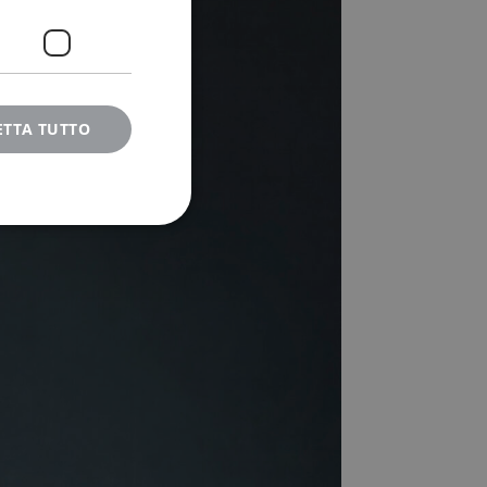
ETTA TUTTO
icati
e la gestione
morizzare le scelte
la loro interazione
 del visitatore
ni sulla privacy,
no onorate nelle
 necessario