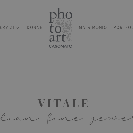
ERVIZI
DONNE
MATRIMONIO
PORTFO
VITALE
alian fine jewe