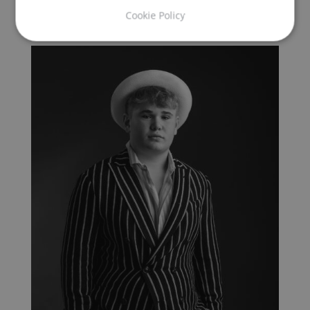
Cookie Policy
Strettamente necessari
Performance
Targeting
Funzionalità
Non classificati
I cookie strettamente necessari consentono le
funzionalità principali del sito web come l'accesso
dell'utente e la gestione dell'account. Il sito web non
può essere utilizzato correttamente senza i cookie
strettamente necessari.
Fornitore
/
Nome
Scadenza
Dominio
VISITOR_PRIVACY_METADATA
5 mesi 4
YouTube
settimane
.youtube.com