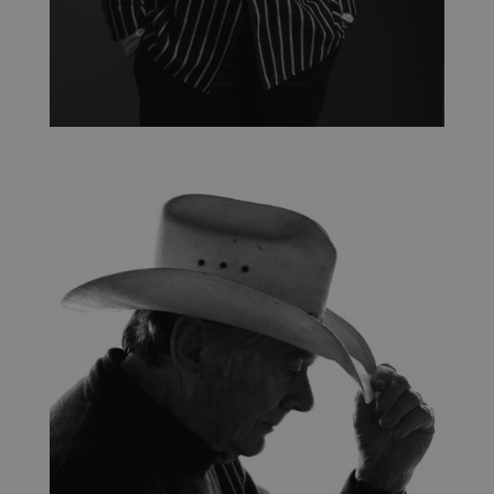
Google Privacy Policy
_GRECAPTCHA
5 mesi 4
Google LLC
settimane
www.google.com
CookieScriptConsent
1 mese
CookieScript
photoartcasonato.it