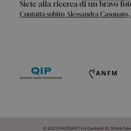
Siete alla ricerca di un bravo f
Stre
Contatta subito Alessandra Casonato, f
I cookie strettamente
dell'account. Il sito
Nome
VISITOR_PRIVACY_
_GRECAPTCHA
CookieScriptConse
Nome
Nome
Nome
__Secure-YNID
Nome
_ga_K98PYPBVR8
_cfuvid
© 2023 PHOTOART: Via Garibaldi 10, 31046 Oder