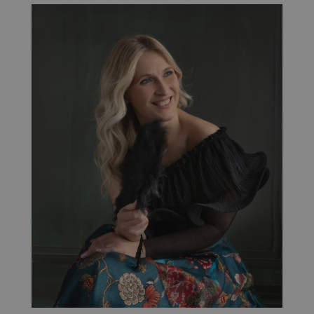
Google Privacy Policy
_GRECAPTCHA
5 mesi 4
Google LLC
settimane
www.google.com
CookieScriptConsent
1 mese
CookieScript
photoartcasonato.it