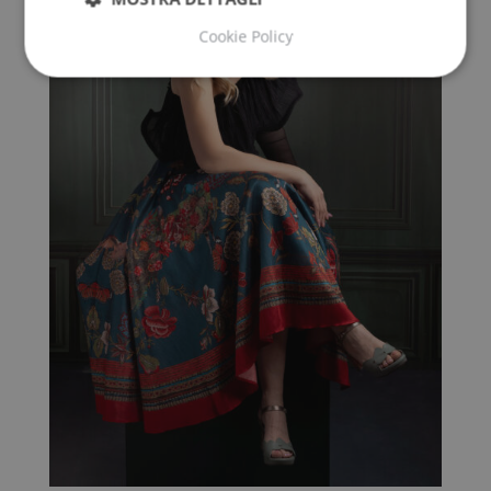
Cookie Policy
Strettamente necessari
Performance
Targeting
Funzionalità
Non classificati
I cookie strettamente necessari consentono le
funzionalità principali del sito web come l'accesso
dell'utente e la gestione dell'account. Il sito web non
può essere utilizzato correttamente senza i cookie
strettamente necessari.
Fornitore
/
Nome
Scadenza
Dominio
VISITOR_PRIVACY_METADATA
5 mesi 4
YouTube
settimane
.youtube.com