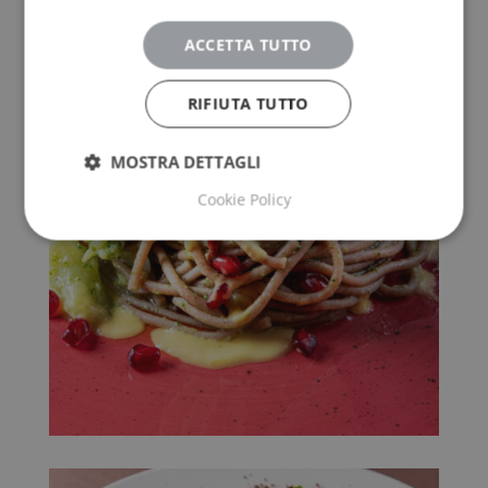
ACCETTA TUTTO
RIFIUTA TUTTO
MOSTRA DETTAGLI
Cookie Policy
Strettamente necessari
Performance
Targeting
Funzionalità
Non classificati
I cookie strettamente necessari consentono le
funzionalità principali del sito web come l'accesso
dell'utente e la gestione dell'account. Il sito web non
può essere utilizzato correttamente senza i cookie
strettamente necessari.
Fornitore
/
Nome
Scadenza
Dominio
VISITOR_PRIVACY_METADATA
5 mesi 4
YouTube
settimane