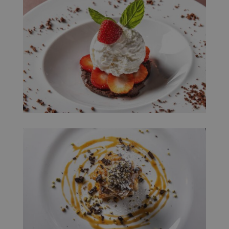
.youtube.com
Google Privacy Policy
_GRECAPTCHA
5 mesi 4
Google LLC
settimane
www.google.com