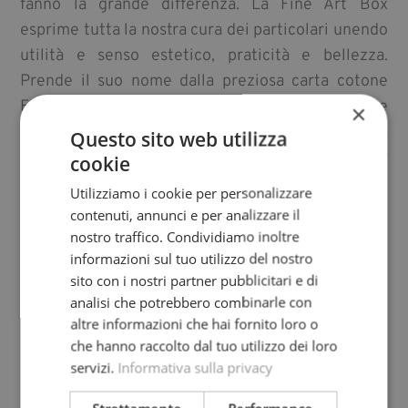
fanno la grande differenza. La Fine Art Box
esprime tutta la nostra cura dei particolari unendo
utilità e senso estetico, praticità e bellezza.
Prende il suo nome dalla preziosa carta cotone
Fine Art su cui troverete stampate alcune delle
×
vostre foto più significative… e poi tutta la
Questo sito web utilizza
raccolta su dispositivo usb. I dettagli non sono per
cookie
chiunque.
Utilizziamo i cookie per personalizzare
contenuti, annunci e per analizzare il
nostro traffico. Condividiamo inoltre
informazioni sul tuo utilizzo del nostro
sito con i nostri partner pubblicitari e di
analisi che potrebbero combinarle con
altre informazioni che hai fornito loro o
che hanno raccolto dal tuo utilizzo dei loro
servizi.
Informativa sulla privacy