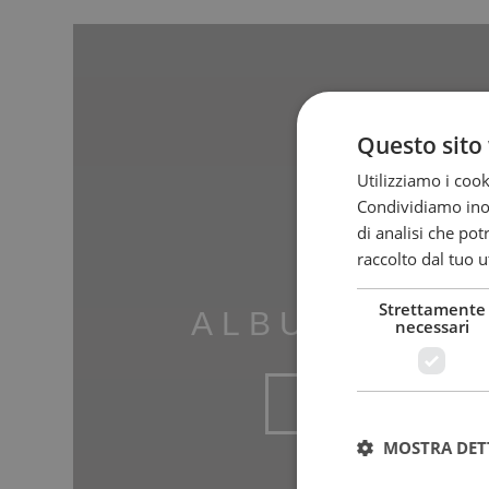
Questo sito 
Utilizziamo i cook
Condividiamo inolt
di analisi che po
raccolto dal tuo ut
Strettamente
ALBUM RITR
necessari
SCOPRI DI PIÙ
MOSTRA DET