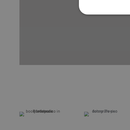
Stre
I cookie strettamente
dell'account. Il sito
Nome
VISITOR_PRIVACY_
_GRECAPTCHA
CookieScriptConse
Nome