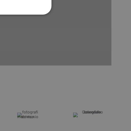
icati
e la gestione
morizzare le scelte
la loro interazione
 del visitatore
ni sulla privacy,
no onorate nelle
 necessario
 allo scopo di
vizio Cookie-
 di consenso sui
 il banner dei cookie
tamente.
Descrizione